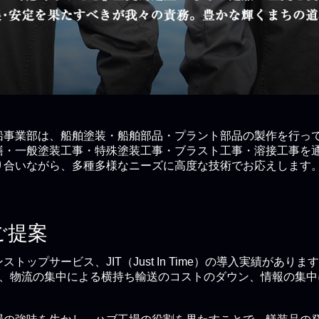
船事業部は、船舶塗装・船舶部品・プラント部品の製作を行っ
繕・一般塗装工事・特殊塗装工事・ブラスト工事・溶接工事を
り合いながら、多種多様なニーズに高度な技術でお応えします
ご提案
プサービス、JIT（Just In Time）の導入実績がありま
トには、物流の集中による横持ち輸送のコストのダウン、情報の